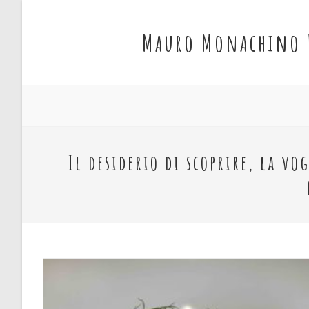
Salta
al
Mauro Monachino 
contenuto
Il desiderio di scoprire, la v