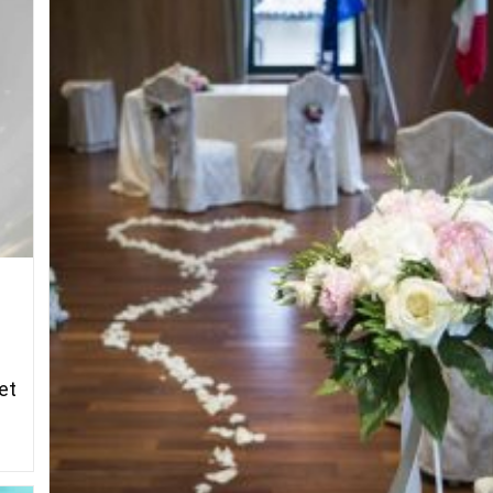
WEB
et