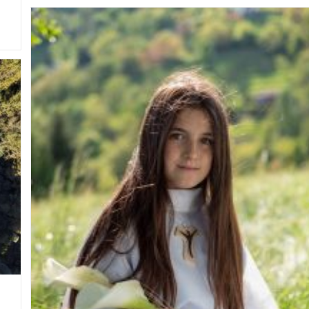
Bianco
E
Nero