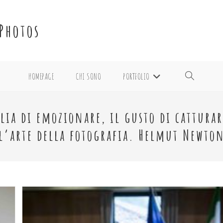
Photos
HOMEPAGE
CHI SONO
PORTFOLIO
ATTIVA/DISATTI
LA
oglia di emozionare, il gusto di cattura
l’arte della fotografia. Helmut Newto
RICERCA
SUL
SITO