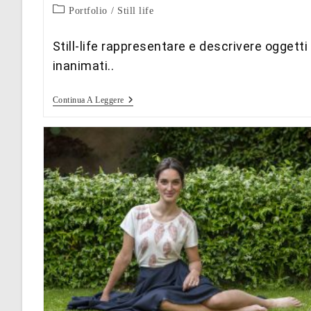
Categoria
Portfolio
/
Still life
dell'articolo:
Still-life rappresentare e descrivere oggetti
inanimati..
Still
Continua A Leggere
Life