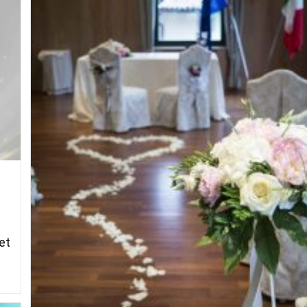
WEB
et