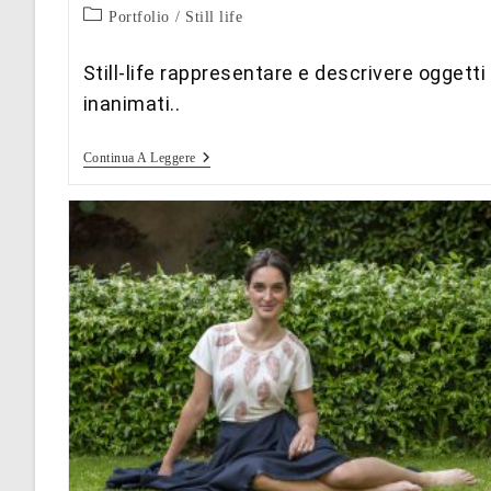
Categoria
Portfolio
/
Still life
dell'articolo:
Still-life rappresentare e descrivere oggetti
inanimati..
Still
Continua A Leggere
Life