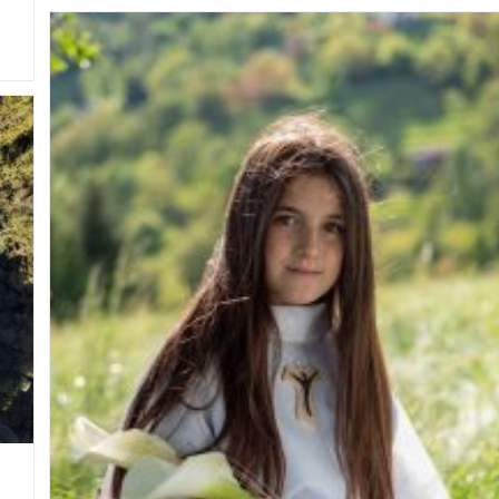
Bianco
E
Nero