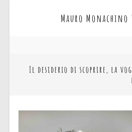
Salta
al
Mauro Monachino 
contenuto
Il desiderio di scoprire, la v