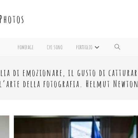
Photos
HOMEPAGE
CHI SONO
PORTFOLIO
ATTIVA/DISATTI
LA
oglia di emozionare, il gusto di cattura
l’arte della fotografia. Helmut Newto
RICERCA
SUL
SITO