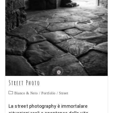
Street Photo
Categoria
Bianco & Nero
/
Portfolio
/
Street
dell'articolo:
La street photography è immortalare