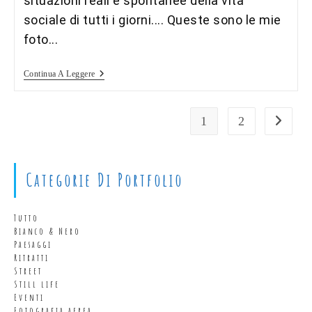
situazioni reali e spontanee della vita
sociale di tutti i giorni.... Queste sono le mie
foto...
Street
Continua A Leggere
Photo
1
2
Vai alla
Categorie Di Portfolio
Tutto
Bianco & Nero
Paesaggi
Ritratti
Street
Still life
Eventi
Fotografia aerea