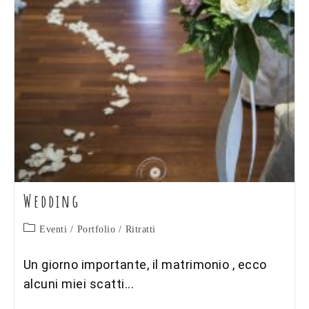
Wedding
Categoria
Eventi
/
Portfolio
/
Ritratti
dell'articolo:
Un giorno importante, il matrimonio , ecco
alcuni miei scatti...