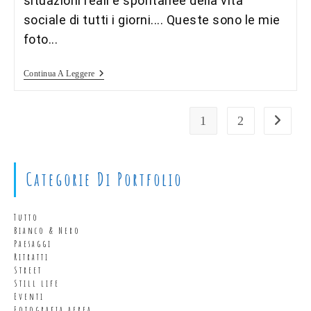
situazioni reali e spontanee della vita
sociale di tutti i giorni.... Queste sono le mie
foto...
Street
Continua A Leggere
Photo
1
2
Vai alla
Categorie Di Portfolio
Tutto
Bianco & Nero
Paesaggi
Ritratti
Street
Still life
Eventi
Fotografia aerea