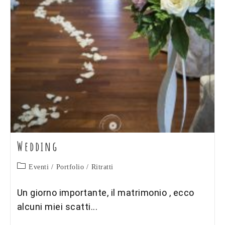
Wedding
Categoria
Eventi
/
Portfolio
/
Ritratti
dell'articolo:
Un giorno importante, il matrimonio , ecco
alcuni miei scatti...