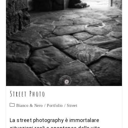
Street Photo
Categoria
Bianco & Nero
/
Portfolio
/
Street
dell'articolo:
La street photography è immortalare